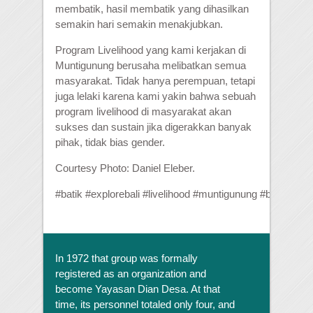
membatik, hasil membatik yang dihasilkan
semakin hari semakin menakjubkan.
Program Livelihood yang kami kerjakan di
Muntigunung berusaha melibatkan semua
masyarakat. Tidak hanya perempuan, tetapi
juga lelaki karena kami yakin bahwa sebuah
program livelihood di masyarakat akan
sukses dan sustain jika digerakkan banyak
pihak, tidak bias gender.
Courtesy Photo: Daniel Eleber.
#
batik
#
explorebali
#
livelihood
#
muntigunung
#
bali
#
beaut
In 1972 that group was formally
registered as an organization and
become Yayasan Dian Desa. At that
time, its personnel totaled only four, and