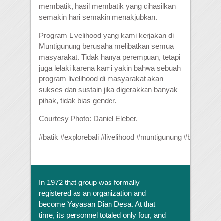
membatik, hasil membatik yang dihasilkan
semakin hari semakin menakjubkan.
Program Livelihood yang kami kerjakan di
Muntigunung berusaha melibatkan semua
masyarakat. Tidak hanya perempuan, tetapi
juga lelaki karena kami yakin bahwa sebuah
program livelihood di masyarakat akan
sukses dan sustain jika digerakkan banyak
pihak, tidak bias gender.
Courtesy Photo: Daniel Eleber.
#
batik
#
explorebali
#
livelihood
#
muntigunung
#
bali
#
beaut
In 1972 that group was formally
registered as an organization and
become Yayasan Dian Desa. At that
time, its personnel totaled only four, and