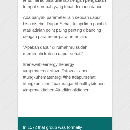
tentu hal itu bisa dijawab dengan pengadaan
tempat sampah yang tepat di ruang dapur.
Ada banyak parameter lain sebuah dapur
bisa disebut Dapur Sehat, tetapi lima point di
atas adalah point paling penting dibanding
dengan parameter-parameter lain.
“Apakah dapur di rumahmu sudah
memenuhi kriteria dapur sehat?”
#renewableenergy #energy
#improvecookstove #stovealliance
#tungkuhematenergi #the #dapursehat
#tungkuefisien #palmsugar #healthykitchen
#improvekitchen #traditionalkitchen
In 1972 that group was formally