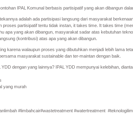
ntohan IPAL Komunal berbasis partisipatif yang akan dibangun dal
 titik tekannya adalah ada partisipasi langsung dari masyarakat berke
oses partisipatif tentu tidak instan, it takes time. It takes time 
hu apa yang akan dibangun, masyarakat sadar atas kebutuhan teknolog
angsung (kontribusi) atas apa yang akan dibangun.
nting karena walaupun proses yang dibutuhkan menjadi lebih lama teta
bersama masyarakat sustainable dan ter-maintan dengan baik.
 YDD dengan yang lainnya? IPAL YDD mempunyai kelebihan, dianta
s
al yang murah
anlimbah
#
limbahcair
#
wastetreatment
#
watertreatment
#
teknologili